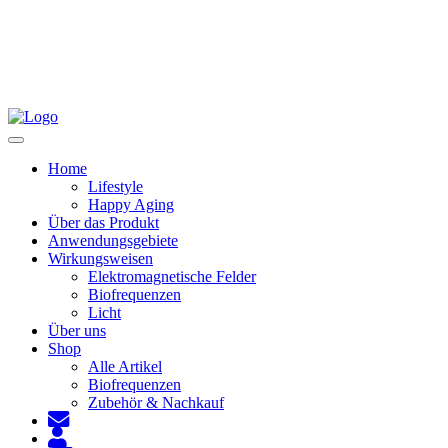
Toggle
navigation
Home
Lifestyle
Happy Aging
Über das Produkt
Anwendungsgebiete
Wirkungsweisen
Elektromagnetische Felder
Biofrequenzen
Licht
Über uns
Shop
Alle Artikel
Biofrequenzen
Zubehör & Nachkauf