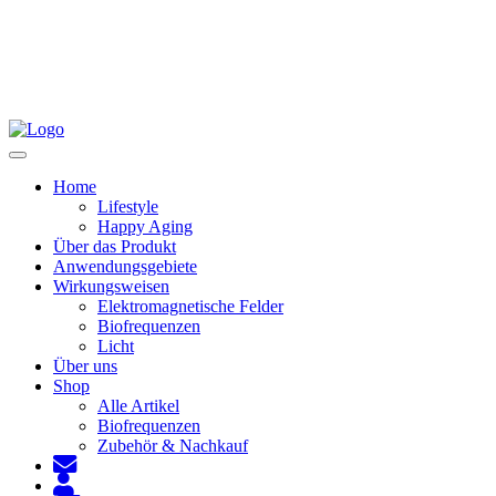
Toggle
navigation
Home
Lifestyle
Happy Aging
Über das Produkt
Anwendungsgebiete
Wirkungsweisen
Elektromagnetische Felder
Biofrequenzen
Licht
Über uns
Shop
Alle Artikel
Biofrequenzen
Zubehör & Nachkauf