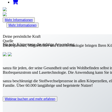
Mehr Informationen
Mehr Informationen
Deine persönliche
Kraft
Quelle
Für jede Körperzone die richtige Anwendung
Biofrequenzen, Magnet­felder und Laser­technologie bringen Ihren Kö
sanza für jeden, der seine Gesundheit und sein Wohl­befinden selbst 
Bio­frequenz­strom und Laser­technologie. Die Anwendung kann Sie in
sanza beschleunigt die Stoffwechselprozesse in allen Körperzellen, el
Familie. Über 60.000 langjährige und begeisterte Nutzer!
Webinar buchen und mehr erfahren