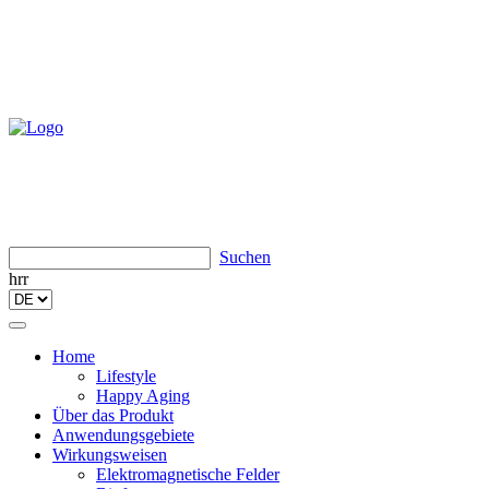
Suchen
hrr
Toggle
navigation
Home
Lifestyle
Happy Aging
Über das Produkt
Anwendungsgebiete
Wirkungsweisen
Elektromagnetische Felder