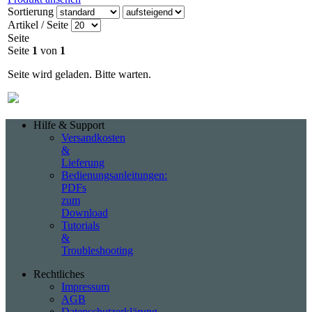
Sortierung
Artikel / Seite
Seite
Seite
1
von
1
Seite wird geladen. Bitte warten.
Hilfe & Support
Versandkosten
&
Lieferung
Bedienungsanleitungen:
PDFs
zum
Download
Tutorials
&
Troubleshooting
Rechtliches
Impressum
AGB
Datenschutzerklärung